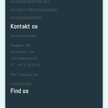
HVORFOR BESTYRELSE?
BLIV BESTYRELSESKANDIDAT
OM BOARDMEMBER
Kontakt os
Boardmember ApS
Bredgade 76B
Havehuset 1. Sal
1260 København K
Tlf.: +45 22 24 92 22
Mail:
kontakt os her
CVR 36702052
Find os